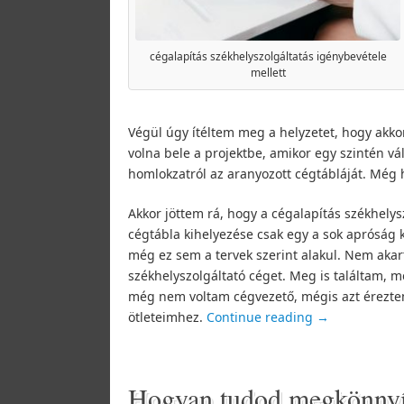
cégalapítás székhelyszolgáltatás igénybevétele
mellett
Végül úgy ítéltem meg a helyzetet, hogy akkor
volna bele a projektbe, amikor egy szintén v
homlokzatról az aranyozott cégtábláját. Még 
Akkor jöttem rá, hogy a cégalapítás székhelys
cégtábla kihelyezése csak egy a sok apróság 
még ez sem a tervek szerint alakul. Nem akar
székhelyszolgáltató céget. Meg is találtam,
még nem voltam cégvezető, mégis azt éreztem
ötleteimhez.
Continue reading
→
Hogyan tudod megkönnyíte