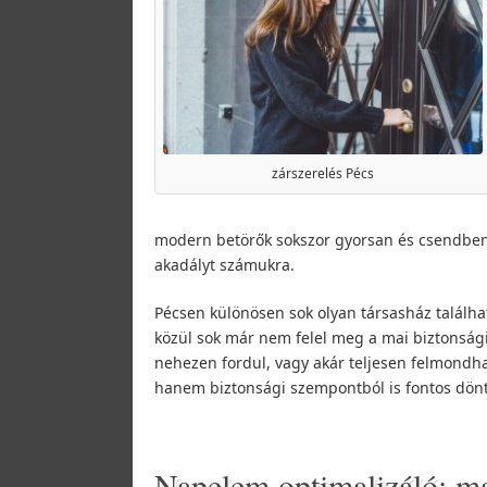
zárszerelés Pécs
modern betörők sokszor gyorsan és csendben 
akadályt számukra.
Pécsen különösen sok olyan társasház találha
közül sok már nem felel meg a mai biztonság
nehezen fordul, vagy akár teljesen felmondha
hanem biztonsági szempontból is fontos dön
Napelem optimalizáló: ma