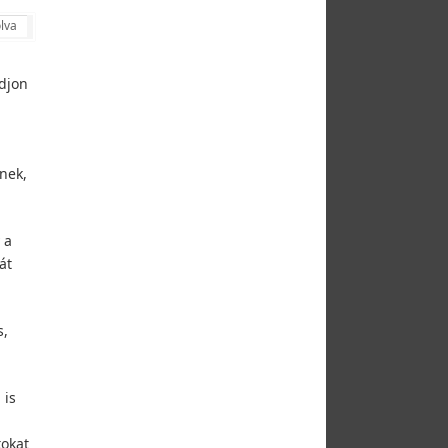
lva
djon
nek,
 a
át
s,
 is
tokat