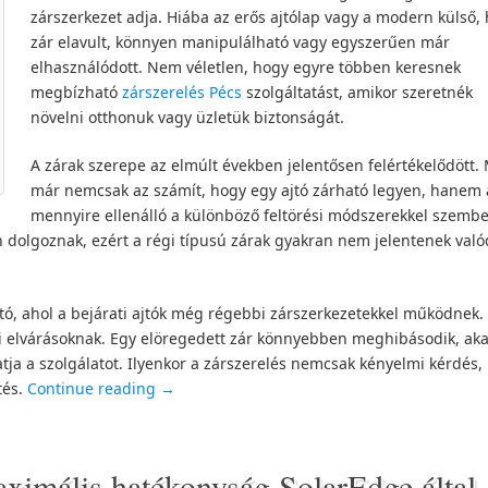
zárszerkezet adja. Hiába az erős ajtólap vagy a modern külső, 
zár elavult, könnyen manipulálható vagy egyszerűen már
elhasználódott. Nem véletlen, hogy egyre többen keresnek
megbízható
zárszerelés Pécs
szolgáltatást, amikor szeretnék
növelni otthonuk vagy üzletük biztonságát.
A zárak szerepe az elmúlt években jelentősen felértékelődött.
már nemcsak az számít, hogy egy ajtó zárható legyen, hanem a
mennyire ellenálló a különböző feltörési módszerekkel szembe
dolgoznak, ezért a régi típusú zárak gyakran nem jelentenek való
tó, ahol a bejárati ajtók még régebbi zárszerkezetekkel működnek.
i elvárásoknak. Egy elöregedett zár könnyebben meghibásodik, aka
tja a szolgálatot. Ilyenkor a zárszerelés nemcsak kényelmi kérdés,
tés.
Continue reading
→
ximális hatékonyság SolarEdge által