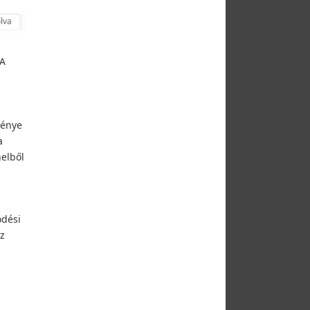
lva
 A
ménye
a
elből
dési
z