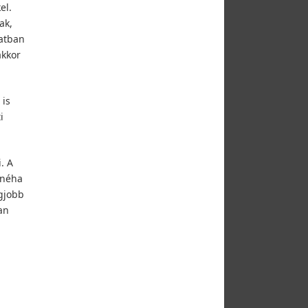
el.
ak,
latban
akkor
 is
i
. A
 néha
egjobb
an