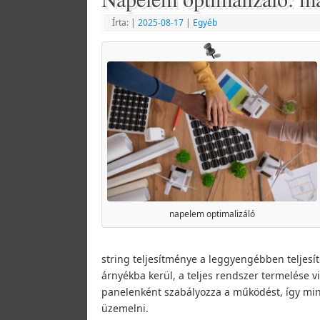
Írta:
|
2025-08-17
|
Egyéb
napelem optimalizáló
string teljesítménye a leggyengébben teljesít
árnyékba kerül, a teljes rendszer termelése v
panelenként szabályozza a működést, így mi
üzemelni.