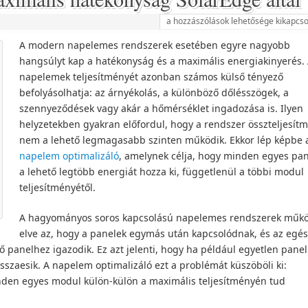
a hozzászólások lehetősége kikapcso
A modern napelemes rendszerek esetében egyre nagyobb
hangsúlyt kap a hatékonyság és a maximális energiakinyerés.
napelemek teljesítményét azonban számos külső tényező
befolyásolhatja: az árnyékolás, a különböző dőlésszögek, a
szennyeződések vagy akár a hőmérséklet ingadozása is. Ilyen
helyzetekben gyakran előfordul, hogy a rendszer összteljesít
nem a lehető legmagasabb szinten működik. Ekkor lép képbe 
napelem optimalizáló
, amelynek célja, hogy minden egyes pan
a lehető legtöbb energiát hozza ki, függetlenül a többi modul
teljesítményétől.
A hagyományos soros kapcsolású napelemes rendszerek műkö
elve az, hogy a panelek egymás után kapcsolódnak, és az egés
ő panelhez igazodik. Ez azt jelenti, hogy ha például egyetlen panel
isszaesik. A napelem optimalizáló ezt a problémát küszöböli ki:
nden egyes modul külön-külön a maximális teljesítményén tud