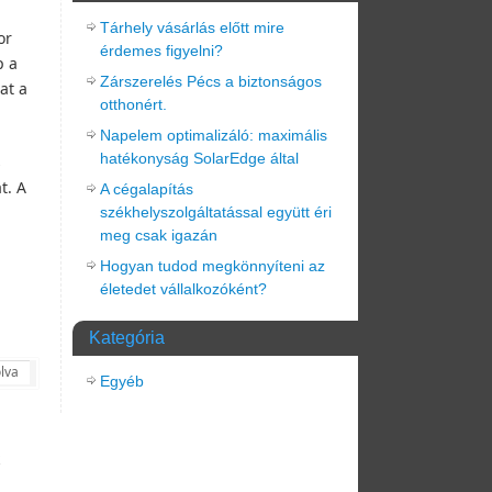
Tárhely vásárlás előtt mire
or
érdemes figyelni?
p a
Zárszerelés Pécs a biztonságos
at a
otthonért.
Napelem optimalizáló: maximális
hatékonyság SolarEdge által
s
t. A
A cégalapítás
székhelyszolgáltatással együtt éri
meg csak igazán
Hogyan tudod megkönnyíteni az
életedet vállalkozóként?
Kategória
lva
Egyéb