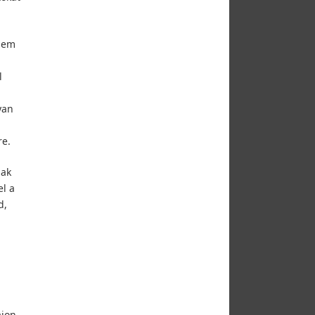
 nem
l
yan
re.
nak
el a
d,
ajon