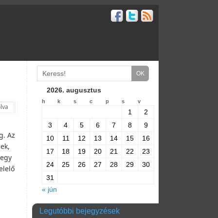
2026. augusztus
h
k
s
c
p
s
v
lva
1
2
3
4
5
6
7
8
9
g. Az
10
11
12
13
14
15
16
ek,
17
18
19
20
21
22
23
 egy
24
25
26
27
28
29
30
elelő
31
« jún
Legutóbbi bejegyzések