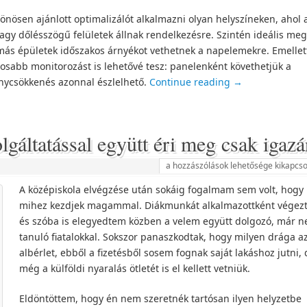
önösen ajánlott optimalizálót alkalmazni olyan helyszíneken, ahol 
vagy dőlésszögű felületek állnak rendelkezésre. Szintén ideális me
más épületek időszakos árnyékot vethetnek a napelemekre. Emellet
osabb monitorozást is lehetővé tesz: panelenként követhetjük a
énycsökkenés azonnal észlelhető.
Continue reading
→
lgáltatással együtt éri meg csak igaz
a hozzászólások lehetősége kikapcso
A középiskola elvégzése után sokáig fogalmam sem volt, hogy
mihez kezdjek magammal. Diákmunkát alkalmazottként végez
és szóba is elegyedtem közben a velem együtt dolgozó, már 
tanuló fiatalokkal. Sokszor panaszkodtak, hogy milyen drága a
albérlet, ebből a fizetésből sosem fognak saját lakáshoz jutni, 
még a külföldi nyaralás ötletét is el kellett vetniük.
Eldöntöttem, hogy én nem szeretnék tartósan ilyen helyzetbe