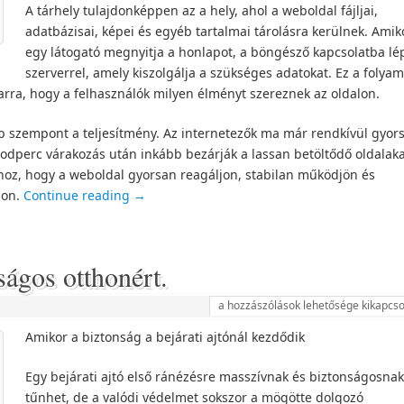
A tárhely tulajdonképpen az a hely, ahol a weboldal fájljai,
adatbázisai, képei és egyéb tartalmai tárolásra kerülnek. Amik
egy látogató megnyitja a honlapot, a böngésző kapcsolatba lé
szerverrel, amely kiszolgálja a szükséges adatokat. Ez a folyam
 arra, hogy a felhasználók milyen élményt szereznek az oldalon.
bb szempont a teljesítmény. Az internetezők ma már rendkívül gyor
dperc várakozás után inkább bezárják a lassan betöltődő oldalaka
hoz, hogy a weboldal gyorsan reagáljon, stabilan működjön és
son.
Continue reading
→
ságos otthonért.
a hozzászólások lehetősége kikapcso
Amikor a biztonság a bejárati ajtónál kezdődik
Egy bejárati ajtó első ránézésre masszívnak és biztonságosnak
tűnhet, de a valódi védelmet sokszor a mögötte dolgozó