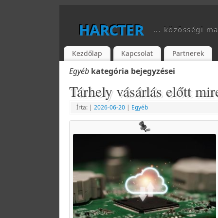
harcter
... közösségi ma
Kezdőlap
Kapcsolat
Partnerek
Egyéb
kategória bejegyzései
Tárhely vásárlás előtt mi
Írta:
|
2026-06-20
|
Egyéb