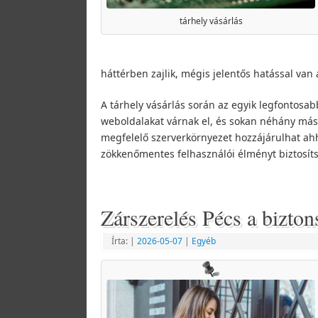
tárhely vásárlás
háttérben zajlik, mégis jelentős hatással van
A tárhely vásárlás során az egyik legfontosa
weboldalakat várnak el, és sokan néhány máso
megfelelő szerverkörnyezet hozzájárulhat ah
zökkenőmentes felhasználói élményt biztosít
Zárszerelés Pécs a bizton
Írta:
|
2026-05-07
|
Egyéb