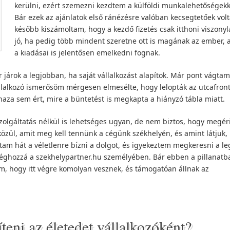
kerülni, ezért szemezni kezdtem a külföldi munkalehetőségekk
Bár ezek az ajánlatok első ránézésre valóban kecsegtetőek volt
később kiszámoltam, hogy a kezdő fizetés csak itthoni viszony
jó, ha pedig több mindent szeretne ott is magának az ember, 
a kiadásai is jelentősen emelkedni fognak.
 járok a legjobban, ha saját vállalkozást alapítok. Már pont vágtam
állalkozó ismerősöm mérgesen elmesélte, hogy lelopták az utcafront
haza sem ért, mire a büntetést is megkapta a hiányzó tábla miatt.
zolgáltatás nélkül is lehetséges ugyan, de nem biztos, hogy megéri
közül, amit meg kell tennünk a cégünk székhelyén, és amint látjuk,
tam hát a véletlenre bízni a dolgot, és igyekeztem megkeresni a l
 méghozzá a szekhelypartner.hu személyében. Bár ebben a pillanatb
, hogy itt végre komolyan vesznek, és támogatóan állnak az
ni az életedet vállalkozóként?