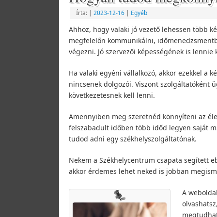
Írta:
|
2023-12-16
|
Egyéb
Ahhoz, hogy valaki jó vezető lehessen több ké
megfelelőn kommunikálni, időmenedzsmentben 
végezni. Jó szervezői képességének is lennie 
Ha valaki egyéni vállalkozó, akkor ezekkel a k
nincsenek dolgozói. Viszont szolgáltatóként
következetesnek kell lenni.
Amennyiben meg szeretnéd könnyíteni az élet
felszabadult időben több időd legyen saját m
tudod adni egy székhelyszolgáltatónak.
Nekem a Székhelycentrum csapata segített ebb
akkor érdemes lehet neked is jobban megism
A weboldal
olvashatsz,
megtudhato