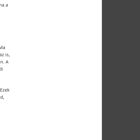
ha a
 Ma
z is,
n. A
di
 Ezek
d,