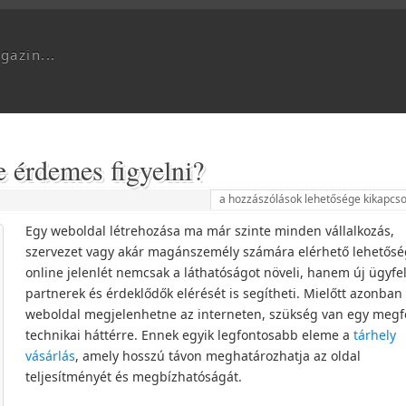
gazin...
re érdemes figyelni?
a hozzászólások lehetősége kikapcso
Egy weboldal létrehozása ma már szinte minden vállalkozás,
szervezet vagy akár magánszemély számára elérhető lehetősé
online jelenlét nemcsak a láthatóságot növeli, hanem új ügyfel
partnerek és érdeklődők elérését is segítheti. Mielőtt azonban
weboldal megjelenhetne az interneten, szükség van egy megf
technikai háttérre. Ennek egyik legfontosabb eleme a
tárhely
vásárlás
, amely hosszú távon meghatározhatja az oldal
teljesítményét és megbízhatóságát.