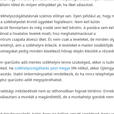
llalni tőled és milyen előnyökkel jár, ha őket választod.
zékhelyszolgáltatásnak számos előnye van. Ilyen például az, hogy
 a székhelyedet érintő ügyekkel foglalkozni. Nem kell külön
ációt fenntartani és még irodát sem kell bérelni. A postára sem kel
álnod a hivatalos levelek miatt, hisz meghatalmazással a
ntrum csapata átveszi őket. És nem csak a leveleket, de minden ol
deményt, ami a székhelyre érkezik. A leveleket e-mailen továbbítják
somagokat pedig minden következő hónap elején kiküldik a részed
 iparűzési adó mentes székhelyre lenne szükséged, akkor is tud
eked. Ha
székhelyszolgáltatás pest megye
IPA nélkül, akkor Újlengy
lasztás. Stabil önkormányzattal rendelkezik, és ha nincs telephelye
gész iparűzési adót megspórolhatod.
hatósági intézkedések nem az otthonodban fognak történni. Ennek
választani a munkát a magánélettől, de a munkahelyi gondok nem
k törvényességét. Azért, hogy ne kelljen amiatt aggódnod, hogy v