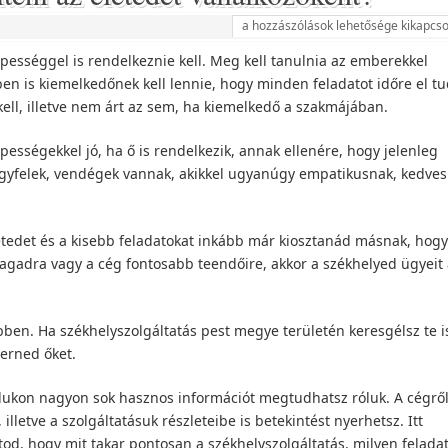
a hozzászólások lehetősége kikapcso
pességgel is rendelkeznie kell. Meg kell tanulnia az emberekkel
is kiemelkedőnek kell lennie, hogy minden feladatot időre el tu
kell, illetve nem árt az sem, ha kiemelkedő a szakmájában.
épességekkel jó, ha ő is rendelkezik, annak ellenére, hogy jelenleg
 ügyfelek, vendégek vannak, akikkel ugyanúgy empatikusnak, kedves
edet és a kisebb feladatokat inkább már kiosztanád másnak, hogy
agadra vagy a cég fontosabb teendőire, akkor a székhelyed ügyeit 
en. Ha székhelyszolgáltatás pest megye területén keresgélsz te i
erned őket.
ukon nagyon sok hasznos információt megtudhatsz róluk. A cégről
 illetve a szolgáltatásuk részleteibe is betekintést nyerhetsz. Itt
d, hogy mit takar pontosan a székhelyszolgáltatás, milyen felada