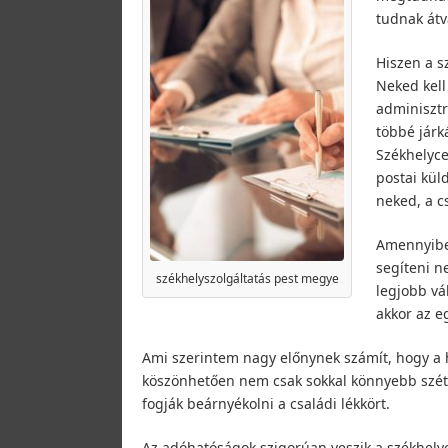
tudnak átvá
Hiszen a s
Neked kell
adminisztr
többé járk
Székhelyce
postai kül
neked, a c
Amennyiben
segíteni n
székhelyszolgáltatás pest megye
legjobb vá
akkor az e
Ami szerintem nagy előnynek számít, hogy a 
köszönhetően nem csak sokkal könnyebb szét
fogják beárnyékolni a családi lékkört.
Az adóhatóságok szigorúan veszik a székhelye