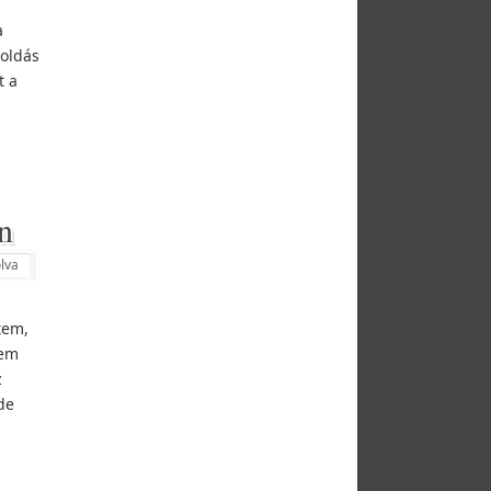
a
goldás
t a
án
lva
tem,
nem
z
de