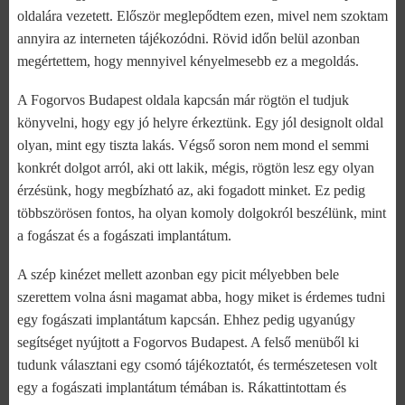
oldalára vezetett. Először meglepődtem ezen, mivel nem szoktam
annyira az interneten tájékozódni. Rövid időn belül azonban
megértettem, hogy mennyivel kényelmesebb ez a megoldás.
A Fogorvos Budapest oldala kapcsán már rögtön el tudjuk
könyvelni, hogy egy jó helyre érkeztünk. Egy jól designolt oldal
olyan, mint egy tiszta lakás. Végső soron nem mond el semmi
konkrét dolgot arról, aki ott lakik, mégis, rögtön lesz egy olyan
érzésünk, hogy megbízható az, aki fogadott minket. Ez pedig
többszörösen fontos, ha olyan komoly dolgokról beszélünk, mint
a fogászat és a fogászati implantátum.
A szép kinézet mellett azonban egy picit mélyebben bele
szerettem volna ásni magamat abba, hogy miket is érdemes tudni
egy fogászati implantátum kapcsán. Ehhez pedig ugyanúgy
segítséget nyújtott a Fogorvos Budapest. A felső menüből ki
tudunk választani egy csomó tájékoztatót, és természetesen volt
egy a fogászati implantátum témában is. Rákattintottam és