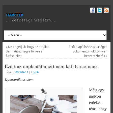
harcter
... közösségi magazin...
«
Ne engedjük, hogy az atopiás
A kft alapításhoz szükséges
dermatitisz tegye tönkre a
dokumentumok könnyen
futásainkat.
beszerezhetők
»
Ezért az implantátumért nem kell harcolnunk
Írta:
|
2023-04-11
|
Egyéb
Szponzorált tartalom
Máig egy
nagyon
érdekes
téma, hogy