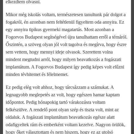
elkezdtem olvasni.
Mikor még iskolás voltam, természetesen tanultunk pár dolgot a
fogakról, én azonban nem feltétlenül figyeltem oda annyira. Ez
egy annyira tipikus gyermeki magatartás. Most azonban a
Fogorvos Budapest segítségével újra tanulhattam erről a témáról.
Őszintén, a szöveg olyan jól volt tagolva és megírva, hogy észre
sem vettem, hogy mennyi ideje olvasok. Szerettem volna
mindent megtudni arról, hogy milyen beavatkozás a fogászati
implantátum. A Fogorvos Budapest így pedig képes volt elűzni
minden tévhitemet és félelmemet.
Ez pedig elég volt ahhoz, hogy tárcsázzam a számukat. A
legnagyobb meglepetés az volt, hogy egészen hamar kaptam
időpontot. Pedig hónapokig tartó várakozásra voltam
felkészülve. A rendelő pont olyan szép és tiszta volt, mint az
oldaluk. A fogászati implantátum beavatkozás egésze alatt
odafigyeltek rám és emberként voltam kezelve. Nagyon örülök,
hogy őket választottam és nem hiszem, hogy ez az utolsó