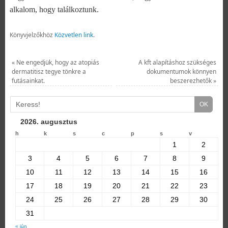
alkalom, hogy találkoztunk.
Könyvjelzőkhöz
Közvetlen link
.
«
Ne engedjük, hogy az atopiás
A kft alapításhoz szükséges
dermatitisz tegye tönkre a
dokumentumok könnyen
futásainkat.
beszerezhetők
»
2026. augusztus
h
k
s
c
p
s
v
1
2
3
4
5
6
7
8
9
10
11
12
13
14
15
16
17
18
19
20
21
22
23
24
25
26
27
28
29
30
31
« jún