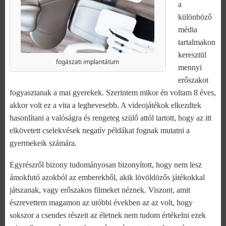
a
különböző
média
tartalmakon
keresztül
fogászati implantátum
mennyi
erőszakot
fogyasztanak a mai gyerekek. Szerintem mikor én voltam 8 éves,
akkor volt ez a vita a leghevesebb. A videojátékok elkezdtek
hasonlítani a valóságra és rengeteg szülő attól tartott, hogy az itt
elkövetett cselekvések negatív példákat fognak mutatni a
gyermekeik számára.
Egyrészről bizony tudományosan bizonyított, hogy nem lesz
ámokfutó azokból az emberekből, akik lövöldözős játékokkal
játszanak, vagy erőszakos filmeket néznek. Viszont, amit
észrevettem magamon az utóbbi években az az volt, hogy
sokszor a csendes részeit az életnek nem tudom értékelni ezek