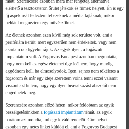
miatt. Szerencsére azonban mára már rengeteg alternatíva
elérhető a tesztoszteron őrület játékok és filmek helyett. Én is egy
új aspektusát fedeztem fel ezeknek a média fajtáknak, mikor
például megnéztem egy művészfilmet.
Az életnek azonban ezen kívül még sok területe volt, ami a
perifériára került, mert egyszerűen nem érdekeltek, vagy nem
akartam odafigyelni rájuk. Az egyik ilyen, a fogászati
implantátum volt. A Fogorvos Budapest azonban megmutatta,
hogy nem kell az egész életemet úgy leélnem, hogy mindig
aggódnom kell, ha elmosolyodok. Igen, sajnos nem tökéletes a
fogsorom és már egy ideje szerettem volna tenni ezzel valamit,
viszont azt hittem, hogy egy ilyen beavatkozást abszolút nem
engedhetek meg.
Szerencsére azonban előző héten, mikor feldobtam az egyik
beszélgetésünkben a
fogászati implantátum
témát, az egyik
barátom azt mondta, tud egy kiváló rendelőt. Cím helyett
azonban egy netes linket küldött el, ami a Fogorvos Budapest